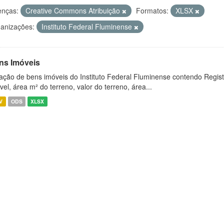
enças:
Creative Commons Atribuição
Formatos:
XLSX
anizações:
Instituto Federal Fluminense
ns Imóveis
ação de bens imóveis do Instituto Federal Fluminense contendo Regist
vel, área m² do terreno, valor do terreno, área...
V
ODS
XLSX