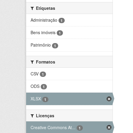
Etiquetas
Administração
1
Bens imóveis
1
Patrimônio
1
Formatos
CSV
1
ODS
1
XLSX
1
Licenças
Creative Commons At...
1