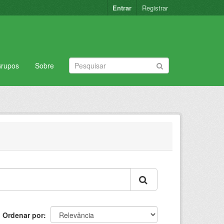
Entrar
Registrar
rupos
Sobre
Ordenar por