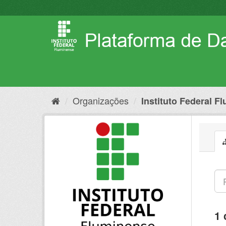
Pular
para
o
conteúdo
Organizações
Instituto Federal F
1 