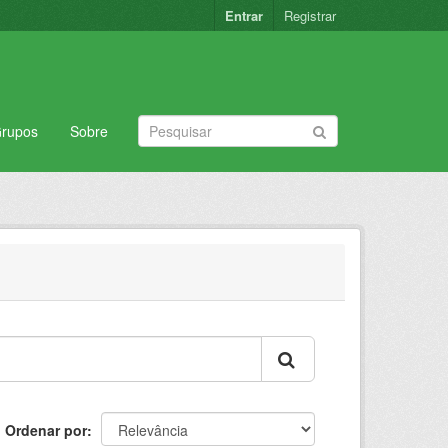
Entrar
Registrar
rupos
Sobre
Ordenar por