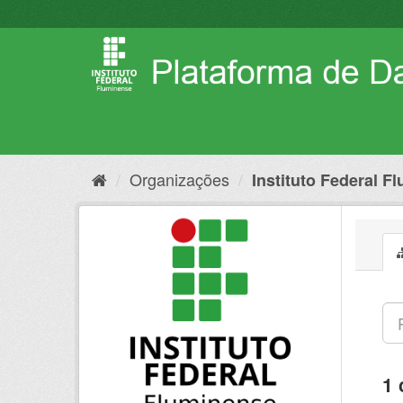
Pular
para
o
conteúdo
Organizações
Instituto Federal F
1 