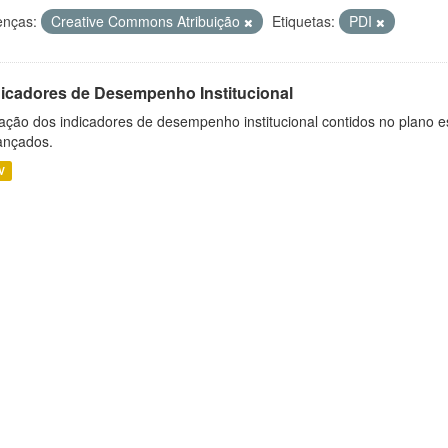
enças:
Creative Commons Atribuição
Etiquetas:
PDI
dicadores de Desempenho Institucional
ação dos indicadores de desempenho institucional contidos no plano e
ançados.
V