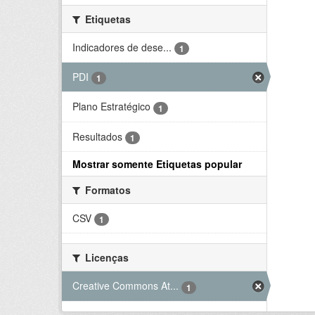
Etiquetas
Indicadores de dese...
1
PDI
1
Plano Estratégico
1
Resultados
1
Mostrar somente Etiquetas popular
Formatos
CSV
1
Licenças
Creative Commons At...
1