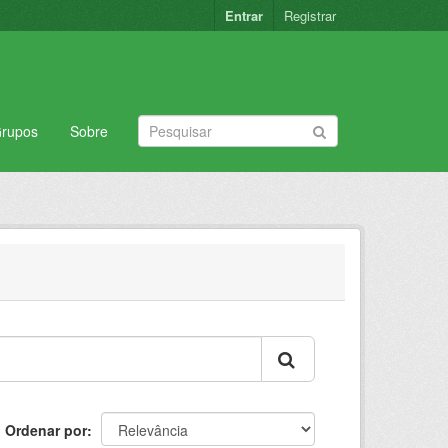
Entrar
Registrar
rupos
Sobre
Ordenar por