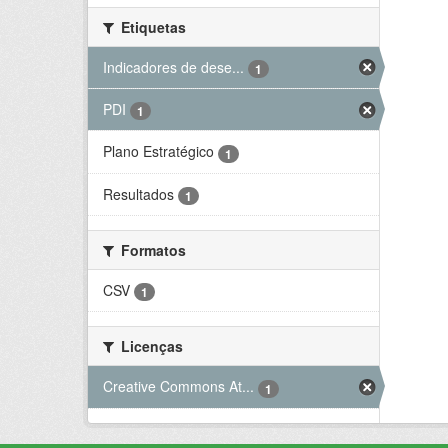
Etiquetas
Indicadores de dese...
1
PDI
1
Plano Estratégico
1
Resultados
1
Formatos
CSV
1
Licenças
Creative Commons At...
1