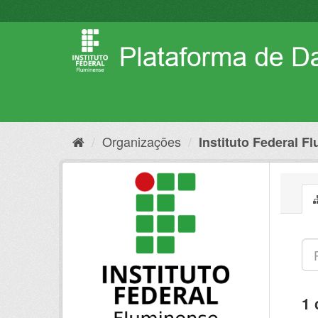
Pular
para
o
conteúdo
Organizações
Instituto Federal F
1 