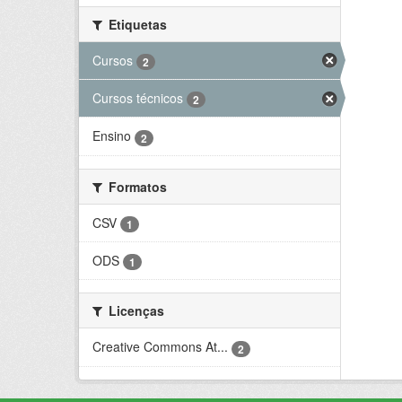
Etiquetas
Cursos
2
Cursos técnicos
2
Ensino
2
Formatos
CSV
1
ODS
1
Licenças
Creative Commons At...
2