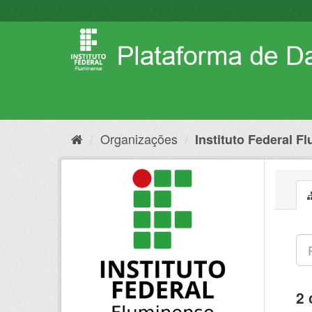
Pular
para
o
conteúdo
Organizações
Instituto Federal F
2 