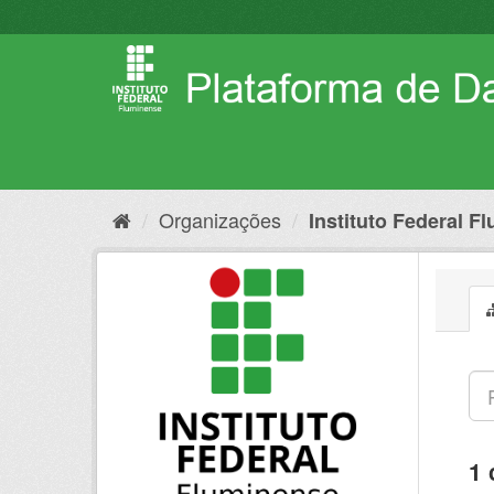
Pular
para
o
conteúdo
Organizações
Instituto Federal F
1 