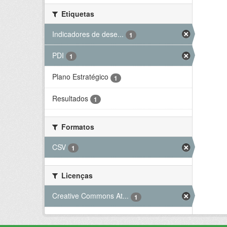
Etiquetas
Indicadores de dese...
1
PDI
1
Plano Estratégico
1
Resultados
1
Formatos
CSV
1
Licenças
Creative Commons At...
1