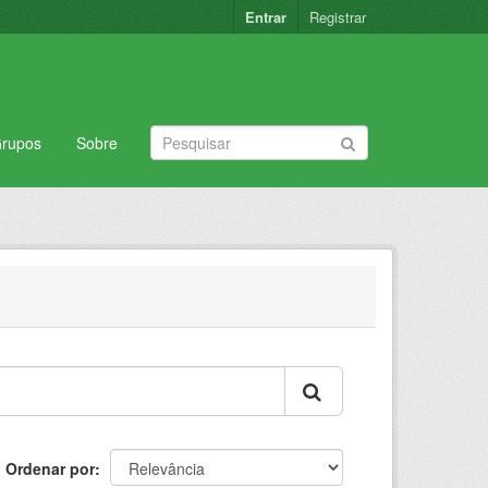
Entrar
Registrar
rupos
Sobre
Ordenar por