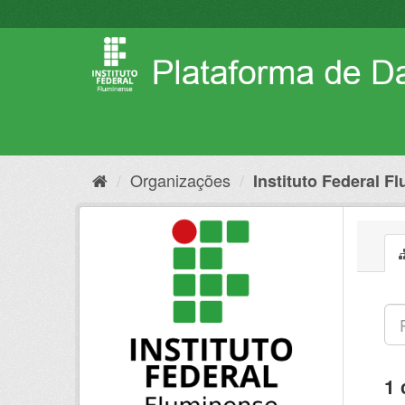
Pular
para
o
conteúdo
Organizações
Instituto Federal F
1 