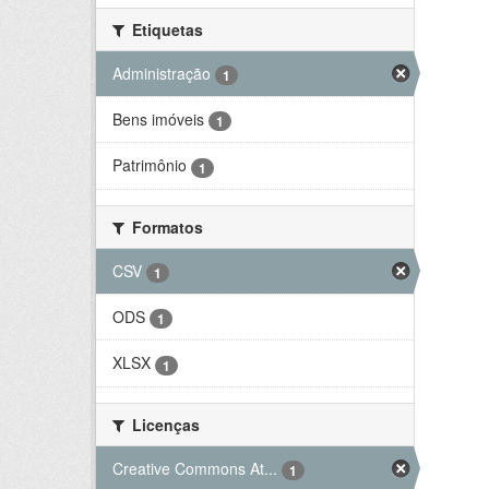
Etiquetas
Administração
1
Bens imóveis
1
Patrimônio
1
Formatos
CSV
1
ODS
1
XLSX
1
Licenças
Creative Commons At...
1