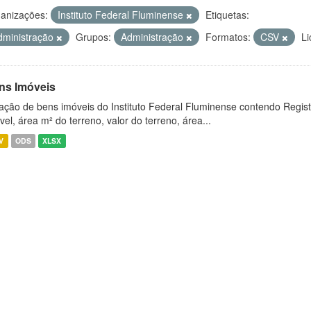
anizações:
Instituto Federal Fluminense
Etiquetas:
dministração
Grupos:
Administração
Formatos:
CSV
Li
ns Imóveis
ação de bens imóveis do Instituto Federal Fluminense contendo Regist
vel, área m² do terreno, valor do terreno, área...
V
ODS
XLSX