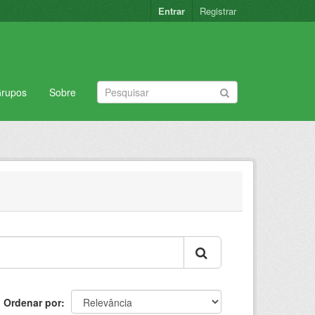
Entrar
Registrar
rupos
Sobre
Ordenar por