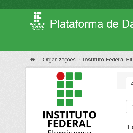
Pular
para
o
conteúdo
Organizações
Instituto Federal F
1 