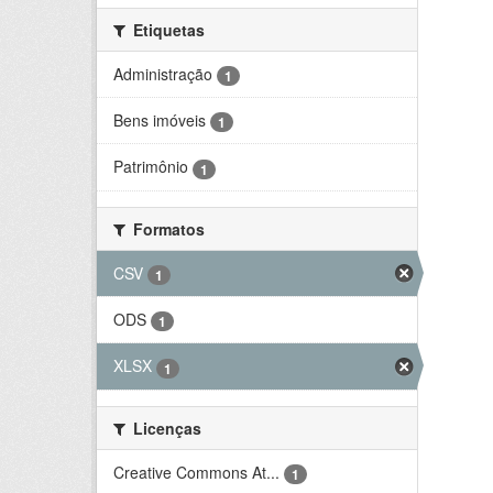
Etiquetas
Administração
1
Bens imóveis
1
Patrimônio
1
Formatos
CSV
1
ODS
1
XLSX
1
Licenças
Creative Commons At...
1