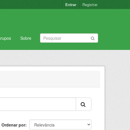
Entrar
Registrar
rupos
Sobre
Ordenar por