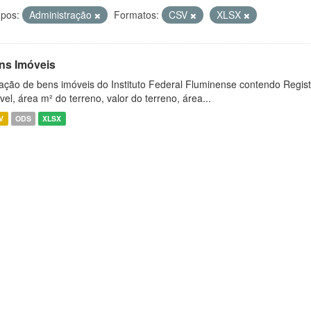
pos:
Administração
Formatos:
CSV
XLSX
ns Imóveis
ação de bens imóveis do Instituto Federal Fluminense contendo Regist
vel, área m² do terreno, valor do terreno, área...
V
ODS
XLSX