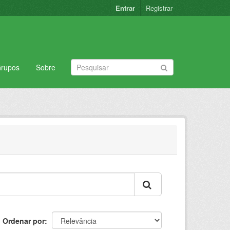
Entrar
Registrar
rupos
Sobre
Ordenar por