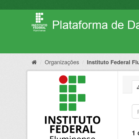
Pular
para
o
conteúdo
Organizações
Instituto Federal F
1 