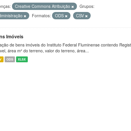
enças:
Creative Commons Atribuição
Grupos:
dministração
Formatos:
ODS
CSV
ns Imóveis
ação de bens imóveis do Instituto Federal Fluminense contendo Regist
vel, área m² do terreno, valor do terreno, área...
V
ODS
XLSX