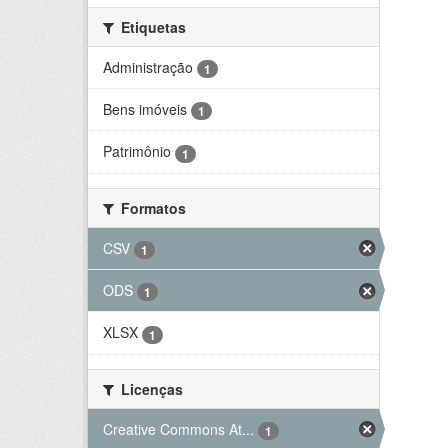
Etiquetas
Administração
1
Bens imóveis
1
Patrimônio
1
Formatos
CSV
1
ODS
1
XLSX
1
Licenças
Creative Commons At...
1