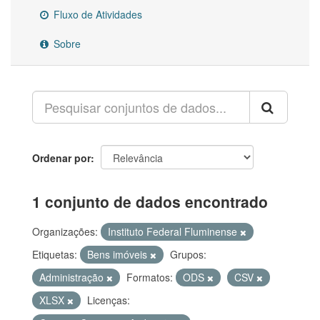
Fluxo de Atividades
Sobre
Ordenar por
1 conjunto de dados encontrado
Organizações:
Instituto Federal Fluminense
Etiquetas:
Bens imóveis
Grupos:
Administração
Formatos:
ODS
CSV
XLSX
Licenças: