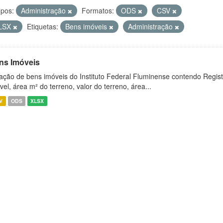
pos:
Administração
Formatos:
ODS
CSV
LSX
Etiquetas:
Bens imóveis
Administração
ns Imóveis
ação de bens imóveis do Instituto Federal Fluminense contendo Regist
vel, área m² do terreno, valor do terreno, área...
V
ODS
XLSX