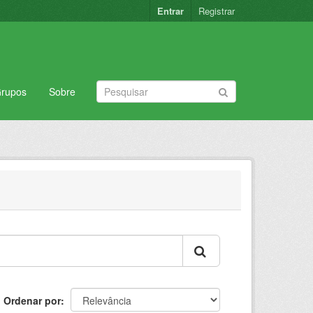
Entrar
Registrar
rupos
Sobre
Ordenar por