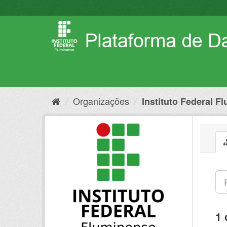
Pular
para
o
conteúdo
Organizações
Instituto Federal F
1 