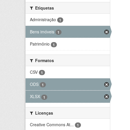
Etiquetas
Administração
1
Bens imóveis
1
Patrimônio
1
Formatos
CSV
1
ODS
1
XLSX
1
Licenças
Creative Commons At...
1