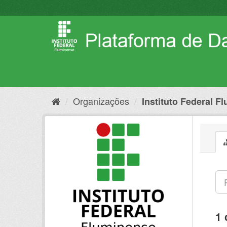
Pular
para
o
conteúdo
Organizações
Instituto Federal F
1 