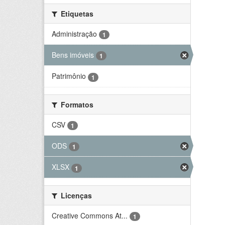
Etiquetas
Administração
1
Bens imóveis
1
Patrimônio
1
Formatos
CSV
1
ODS
1
XLSX
1
Licenças
Creative Commons At...
1