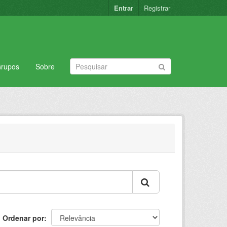
Entrar
Registrar
rupos
Sobre
Ordenar por