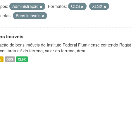
pos:
Administração
Formatos:
ODS
XLSX
quetas:
Bens imóveis
ns Imóveis
ação de bens imóveis do Instituto Federal Fluminense contendo Regist
vel, área m² do terreno, valor do terreno, área...
V
ODS
XLSX