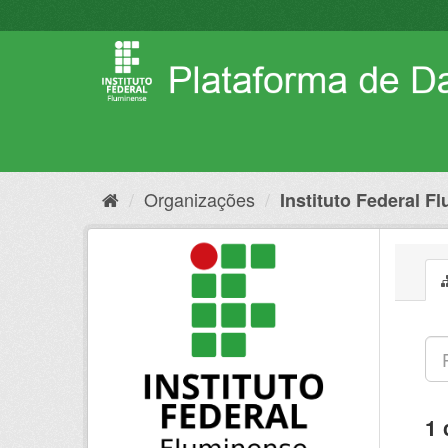
Pular
para
o
conteúdo
Organizações
Instituto Federal F
1 