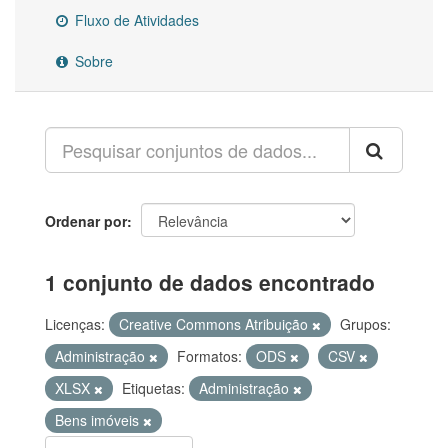
Fluxo de Atividades
Sobre
Ordenar por
1 conjunto de dados encontrado
Licenças:
Creative Commons Atribuição
Grupos:
Administração
Formatos:
ODS
CSV
XLSX
Etiquetas:
Administração
Bens imóveis