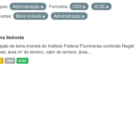
pos:
Administração
Formatos:
ODS
XLSX
quetas:
Bens imóveis
Administração
ns Imóveis
ação de bens imóveis do Instituto Federal Fluminense contendo Regist
vel, área m² do terreno, valor do terreno, área...
V
ODS
XLSX