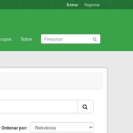
Entrar
Registrar
rupos
Sobre
Ordenar por