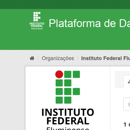
Pular
para
o
conteúdo
Organizações
Instituto Federal F
1 