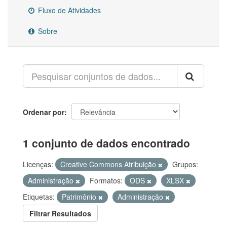
Fluxo de Atividades
Sobre
Ordenar por
1 conjunto de dados encontrado
Licenças:
Creative Commons Atribuição
Grupos:
Administração
Formatos:
ODS
XLSX
Etiquetas:
Patrimônio
Administração
Filtrar Resultados