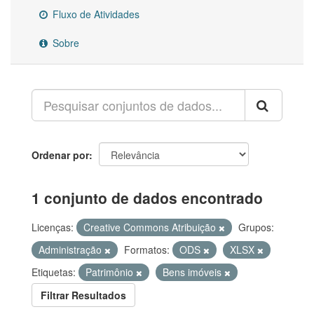
Fluxo de Atividades
Sobre
Ordenar por
1 conjunto de dados encontrado
Licenças:
Creative Commons Atribuição
Grupos:
Administração
Formatos:
ODS
XLSX
Etiquetas:
Patrimônio
Bens imóveis
Filtrar Resultados