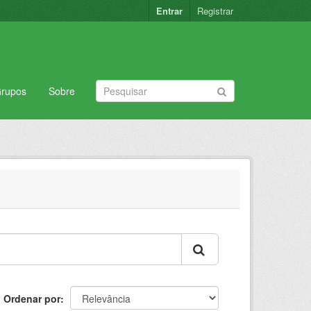
Entrar
Registrar
rupos
Sobre
Ordenar por