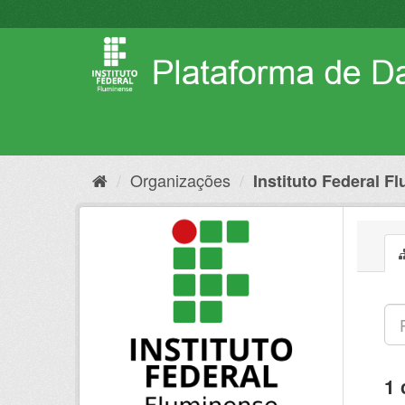
Pular
para
o
conteúdo
Organizações
Instituto Federal F
1 