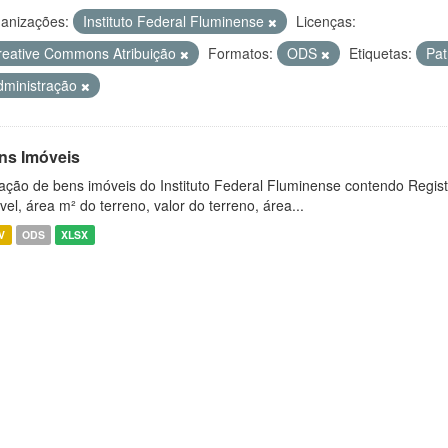
anizações:
Instituto Federal Fluminense
Licenças:
reative Commons Atribuição
Formatos:
ODS
Etiquetas:
Pat
dministração
ns Imóveis
ação de bens imóveis do Instituto Federal Fluminense contendo Regist
vel, área m² do terreno, valor do terreno, área...
V
ODS
XLSX