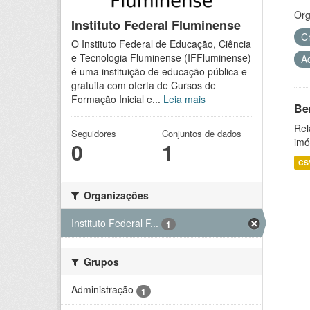
Org
Instituto Federal Fluminense
C
O Instituto Federal de Educação, Ciência
e Tecnologia Fluminense (IFFluminense)
A
é uma instituição de educação pública e
gratuita com oferta de Cursos de
Formação Inicial e...
Leia mais
Be
Rel
Seguidores
Conjuntos de dados
imó
0
1
CS
Organizações
Instituto Federal F...
1
Grupos
Administração
1