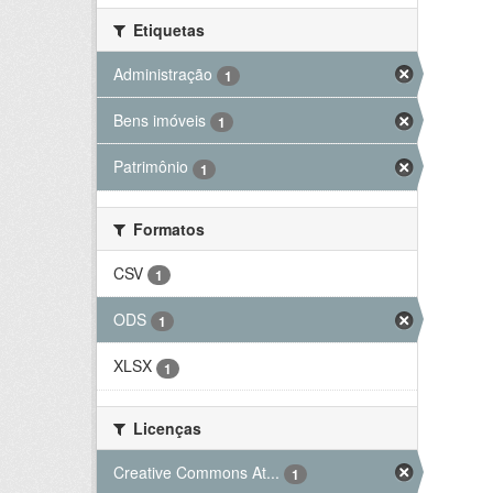
Etiquetas
Administração
1
Bens imóveis
1
Patrimônio
1
Formatos
CSV
1
ODS
1
XLSX
1
Licenças
Creative Commons At...
1