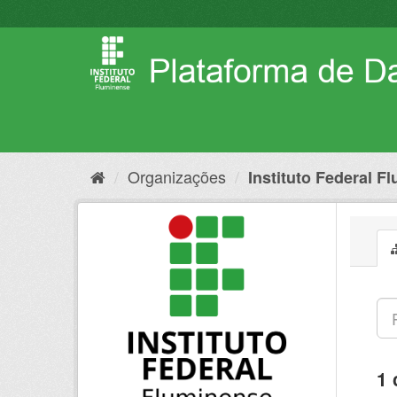
Pular
para
o
conteúdo
Organizações
Instituto Federal F
1 