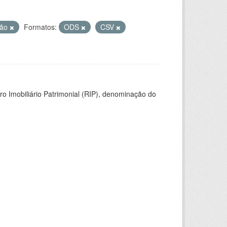
ção
Formatos:
ODS
CSV
ro Imobiliário Patrimonial (RIP), denominação do