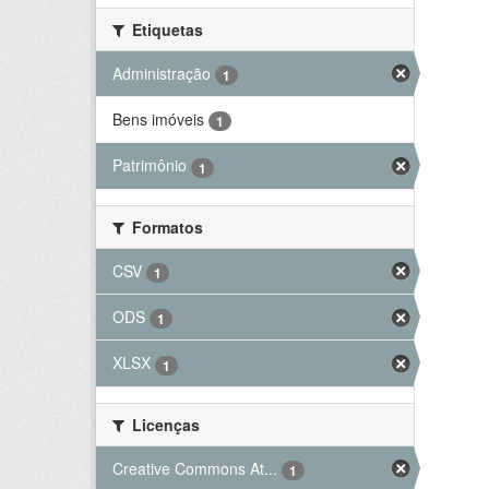
Etiquetas
Administração
1
Bens imóveis
1
Patrimônio
1
Formatos
CSV
1
ODS
1
XLSX
1
Licenças
Creative Commons At...
1