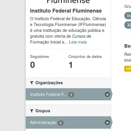
Gru
Instituto Federal Fluminense
I
O Instituto Federal de Educação, Ciência
e Tecnologia Fluminense (IFFluminense)
X
é uma instituição de educação pública e
gratuita com oferta de Cursos de
Formação Inicial e...
Leia mais
Be
Rel
Seguidores
Conjuntos de dados
imó
0
1
CS
Organizações
Instituto Federal F...
1
Grupos
Administração
1