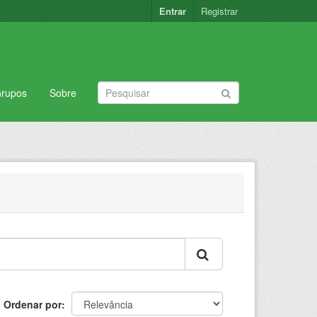
Entrar
Registrar
rupos
Sobre
Ordenar por