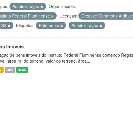
pos:
Administração
Organizações:
nstituto Federal Fluminense
Licenças:
Creative Commons Atribui
LSX
Etiquetas:
Patrimônio
Administração
ns Imóveis
ação de bens imóveis do Instituto Federal Fluminense contendo Regist
vel, área m² do terreno, valor do terreno, área...
V
ODS
XLSX