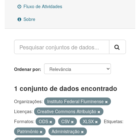
Fluxo de Atividades
Sobre
Ordenar por
1 conjunto de dados encontrado
Organizações:
Instituto Federal Fluminense
Licenças:
Creative Commons Atribuição
Formatos:
ODS
CSV
XLSX
Etiquetas:
Patrimônio
Administração