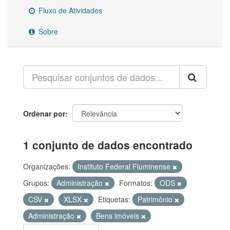
Fluxo de Atividades
Sobre
Ordenar por
1 conjunto de dados encontrado
Organizações:
Instituto Federal Fluminense
Grupos:
Administração
Formatos:
ODS
CSV
XLSX
Etiquetas:
Patrimônio
Administração
Bens imóveis