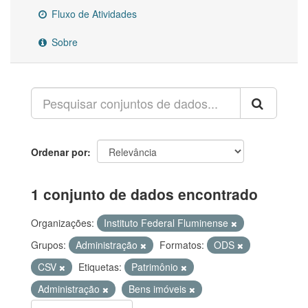
Fluxo de Atividades
Sobre
Ordenar por
1 conjunto de dados encontrado
Organizações:
Instituto Federal Fluminense
Grupos:
Administração
Formatos:
ODS
CSV
Etiquetas:
Patrimônio
Administração
Bens imóveis