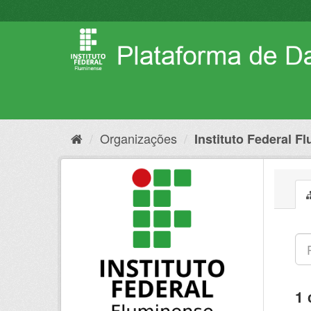
Pular
para
o
conteúdo
Organizações
Instituto Federal F
1 