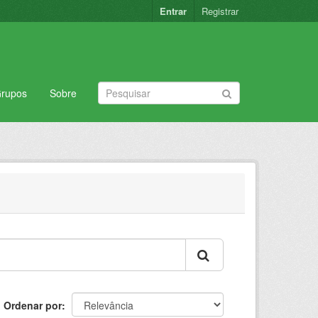
Entrar
Registrar
rupos
Sobre
Ordenar por