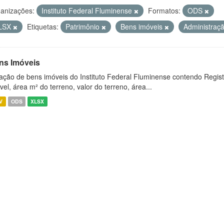
anizações:
Instituto Federal Fluminense
Formatos:
ODS
LSX
Etiquetas:
Patrimônio
Bens imóveis
Administraç
ns Imóveis
ação de bens imóveis do Instituto Federal Fluminense contendo Regist
vel, área m² do terreno, valor do terreno, área...
V
ODS
XLSX