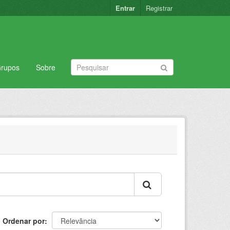
Entrar
Registrar
rupos
Sobre
Ordenar por