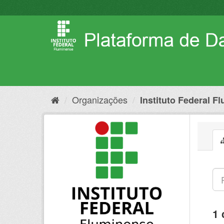
Pular
para
o
conteúdo
Organizações
Instituto Federal F
1 