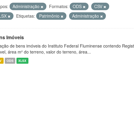
pos:
Administração
Formatos:
ODS
CSV
LSX
Etiquetas:
Patrimônio
Administração
ns Imóveis
ação de bens imóveis do Instituto Federal Fluminense contendo Regist
vel, área m² do terreno, valor do terreno, área...
V
ODS
XLSX