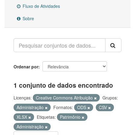
Fluxo de Atividades
Sobre
Ordenar por
1 conjunto de dados encontrado
Licenças:
Creative Commons Atribuição
Grupos:
Administração
Formatos:
ODS
CSV
XLSX
Etiquetas:
Patrimônio
Administração