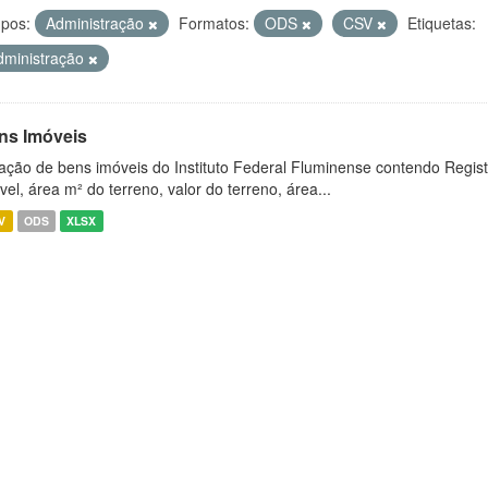
pos:
Administração
Formatos:
ODS
CSV
Etiquetas:
dministração
ns Imóveis
ação de bens imóveis do Instituto Federal Fluminense contendo Regist
vel, área m² do terreno, valor do terreno, área...
V
ODS
XLSX