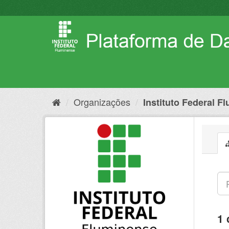
Pular
para
o
conteúdo
Organizações
Instituto Federal F
1 