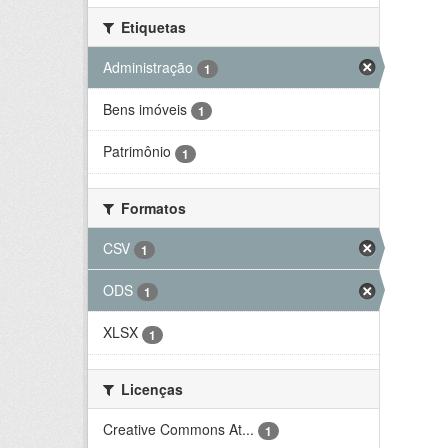
Etiquetas
Administração
1
Bens imóveis
1
Patrimônio
1
Formatos
CSV
1
ODS
1
XLSX
1
Licenças
Creative Commons At...
1