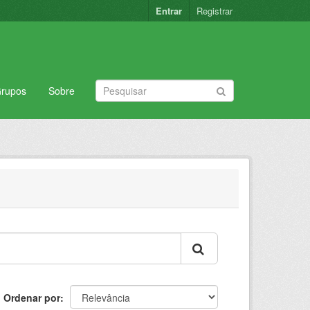
Entrar
Registrar
rupos
Sobre
Ordenar por