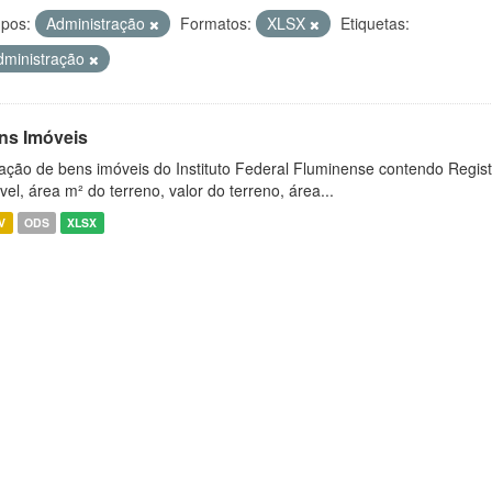
pos:
Administração
Formatos:
XLSX
Etiquetas:
dministração
ns Imóveis
ação de bens imóveis do Instituto Federal Fluminense contendo Regist
vel, área m² do terreno, valor do terreno, área...
V
ODS
XLSX