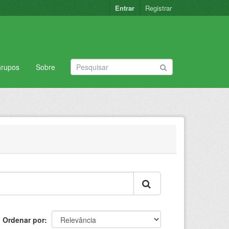
Entrar
Registrar
rupos
Sobre
Ordenar por