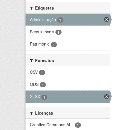
Etiquetas
Administração
1
Bens imóveis
1
Patrimônio
1
Formatos
CSV
1
ODS
1
XLSX
1
Licenças
Creative Commons At...
1