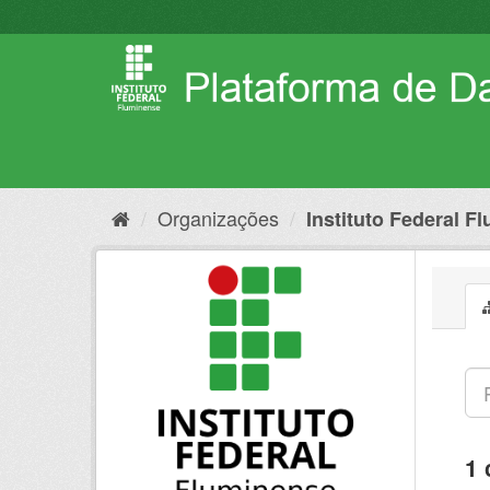
Pular
para
o
conteúdo
Organizações
Instituto Federal F
1 