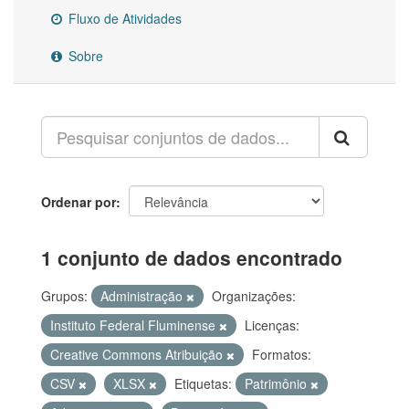
Fluxo de Atividades
Sobre
Ordenar por
1 conjunto de dados encontrado
Grupos:
Administração
Organizações:
Instituto Federal Fluminense
Licenças:
Creative Commons Atribuição
Formatos:
CSV
XLSX
Etiquetas:
Patrimônio