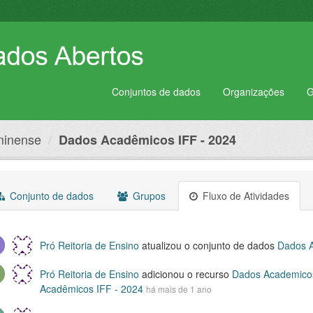
Conjuntos de dados
Organizações
G
uminense
Dados Acadêmicos IFF - 2024
Conjunto de dados
Grupos
Fluxo de Atividades
Pró Reitoria de Ensino
atualizou o conjunto de dados
Dados A
Pró Reitoria de Ensino
adicionou o recurso
Dados Academicos
Acadêmicos IFF - 2024
há mais de 1 ano