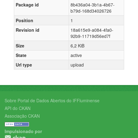
Package id
8b436a04-3b1a-4b67-
b79d-168d34026726
Position
1
Revision id
18a615e9-a084-4fa0-
92b9-11719d56ed7f
Size
6,2 KiB
State
active
Url type
upload
Sobre Portal de Dados Abertos do IFFluminense
API do CKAN
Associação CKAN
Impulsionado por