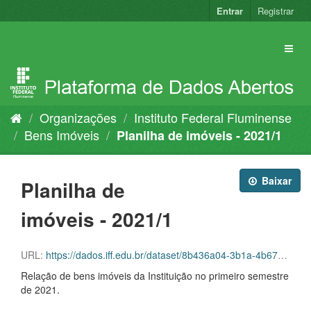
Pular
Entrar
Registrar
para
o
conteúdo
Organizações
Instituto Federal Fluminense
Bens Imóveis
Planilha de imóveis - 2021/1
Baixar
Planilha de
imóveis - 2021/1
URL:
https://dados.iff.edu.br/dataset/8b436a04-3b1a-4b67-b79d-168d34026726/resource/c7dae833-429d-4232-bac6-dc9b0171d624/download/planilha-de-imoveis-2021.1.ods
Relação de bens imóveis da Instituição no primeiro semestre
de 2021.