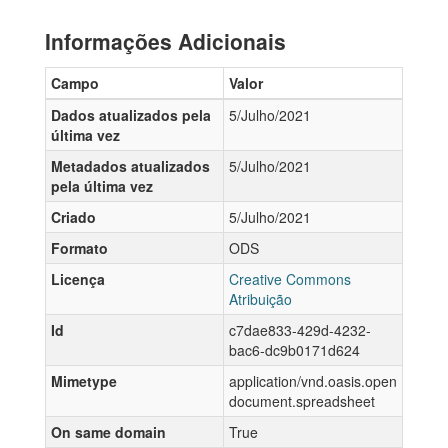
Informações Adicionais
Campo
Valor
Dados atualizados pela
5/Julho/2021
última vez
Metadados atualizados
5/Julho/2021
pela última vez
Criado
5/Julho/2021
Formato
ODS
Licença
Creative Commons
Atribuição
Id
c7dae833-429d-4232-
bac6-dc9b0171d624
Mimetype
application/vnd.oasis.open
document.spreadsheet
On same domain
True