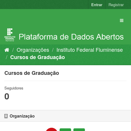
Pular
Entrar
Registrar
para
o
conteúdo
Organizações
Instituto Federal Fluminense
Cursos de Graduação
Cursos de Graduação
Seguidores
0
Organização