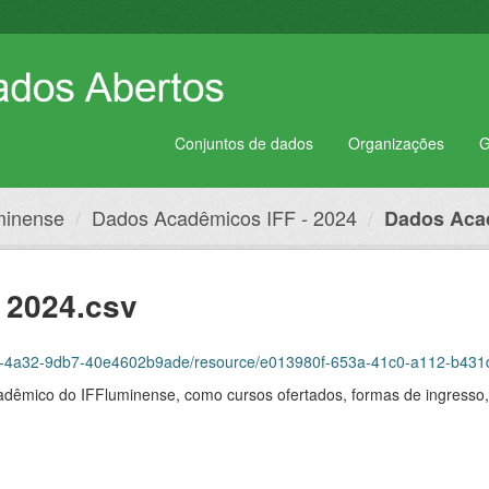
Conjuntos de dados
Organizações
G
uminense
Dados Acadêmicos IFF - 2024
Dados Acad
 2024.csv
b94d-4a32-9db7-40e4602b9ade/resource/e013980f-653a-41c0-a112-b43
adêmico do IFFluminense, como cursos ofertados, formas de ingresso, 