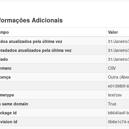
formações Adicionais
ampo
Valor
dos atualizados pela última vez
31/Janeiro
tadados atualizados pela última vez
31/Janeiro
iado
31/Janeiro
rmato
CSV
cença
Outra (Aber
e013980f-
metype
text/csv
 same domain
True
ckage id
b8640a4f-
vision id
0b6e1c74-