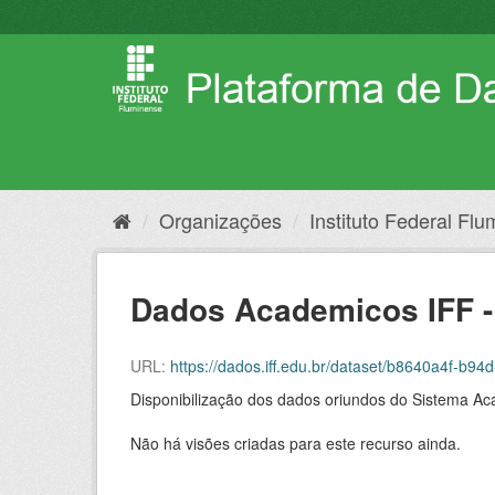
Pular
para
o
conteúdo
Organizações
Instituto Federal Fl
Dados Academicos IFF -
URL:
https://dados.iff.edu.br/dataset/b8640a4f-
Disponibilização dos dados oriundos do Sistema Ac
Não há visões criadas para este recurso ainda.