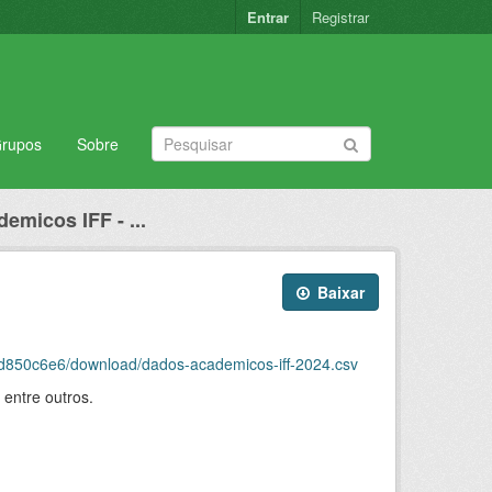
Entrar
Registrar
rupos
Sobre
emicos IFF - ...
Baixar
1d850c6e6/download/dados-academicos-iff-2024.csv
entre outros.