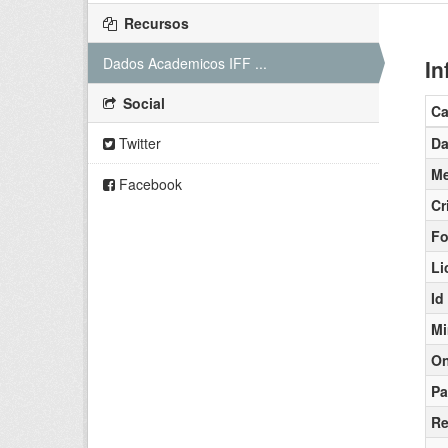
Recursos
Dados Academicos IFF ...
In
Social
C
Twitter
Da
Me
Facebook
Cr
Fo
Li
Id
Mi
On
Pa
Re