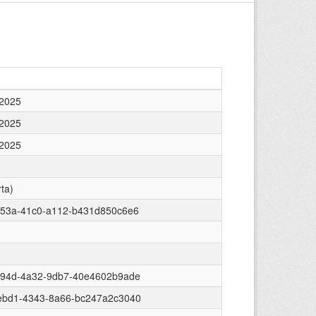
/2025
/2025
/2025
ta)
653a-41c0-a112-b431d850c6e6
b94d-4a32-9db7-40e4602b9ade
ebd1-4343-8a66-bc247a2c3040