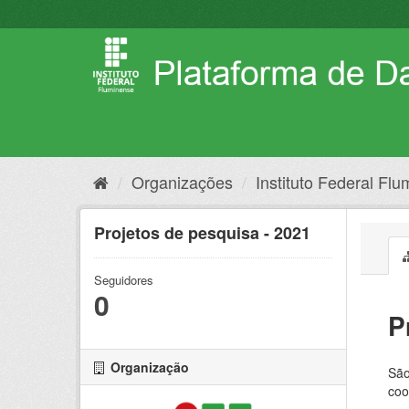
Pular
para
o
conteúdo
Organizações
Instituto Federal Fl
Projetos de pesquisa - 2021
Seguidores
0
P
Organização
São
coo