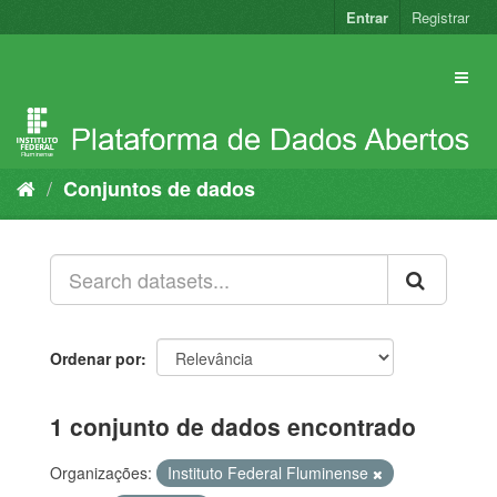
Pular
Entrar
Registrar
para
o
conteúdo
Conjuntos de dados
Ordenar por
1 conjunto de dados encontrado
Organizações:
Instituto Federal Fluminense