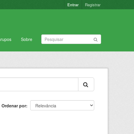
Entrar
Registrar
rupos
Sobre
Ordenar por