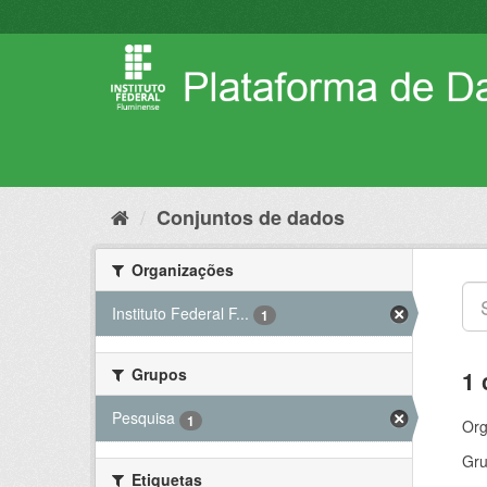
Pular
para
o
conteúdo
Conjuntos de dados
Organizações
Instituto Federal F...
1
Grupos
1 
Pesquisa
1
Org
Gru
Etiquetas