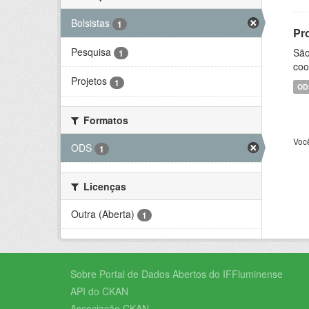
Bolsistas
1
Pr
Pesquisa
São
1
coo
Projetos
1
OD
Formatos
Voc
ODS
1
Licenças
Outra (Aberta)
1
Sobre Portal de Dados Abertos do IFFluminense
API do CKAN
Associação CKAN