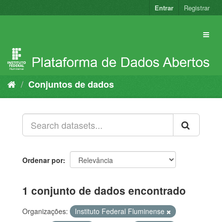
Pular
Entrar
Registrar
para
o
conteúdo
Conjuntos de dados
Ordenar por
1 conjunto de dados encontrado
Organizações:
Instituto Federal Fluminense