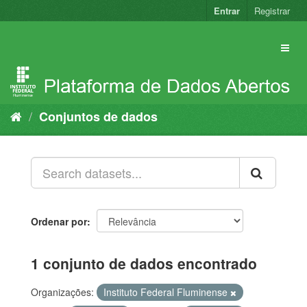
Pular
Entrar
Registrar
para
o
conteúdo
Conjuntos de dados
Ordenar por
1 conjunto de dados encontrado
Organizações:
Instituto Federal Fluminense