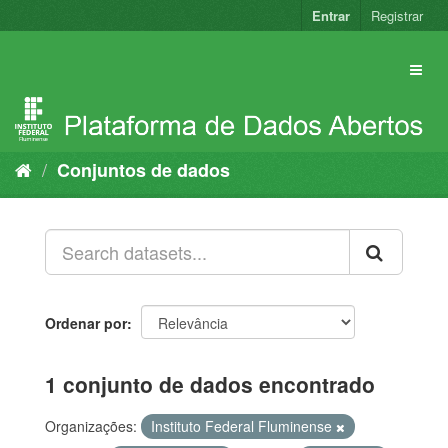
Pular
Entrar
Registrar
para
o
conteúdo
Conjuntos de dados
Ordenar por
1 conjunto de dados encontrado
Organizações:
Instituto Federal Fluminense