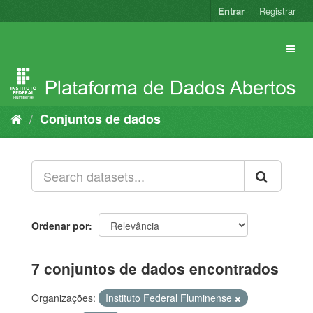
Pular
Entrar
Registrar
para
o
conteúdo
Conjuntos de dados
Ordenar por
7 conjuntos de dados encontrados
Organizações:
Instituto Federal Fluminense