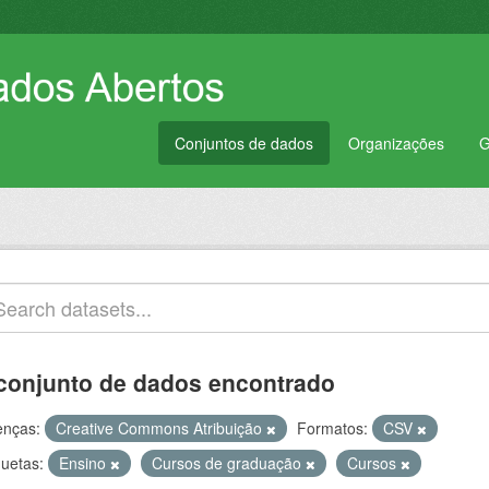
Conjuntos de dados
Organizações
G
conjunto de dados encontrado
enças:
Creative Commons Atribuição
Formatos:
CSV
quetas:
Ensino
Cursos de graduação
Cursos