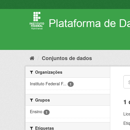
Pular
para
o
conteúdo
Conjuntos de dados
Organizações
Instituto Federal F...
1
Grupos
1 
Ensino
1
Lic
Eti
Etiquetas