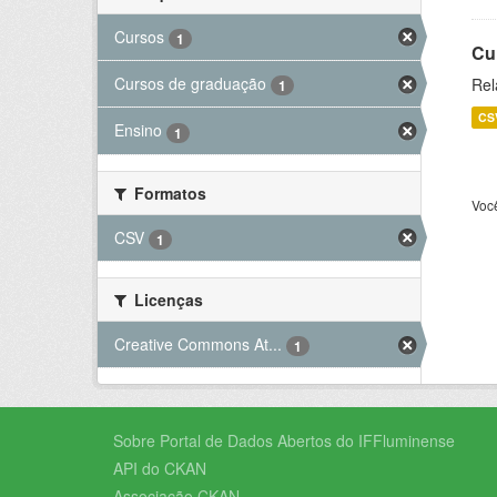
Cursos
1
Cu
Cursos de graduação
Rel
1
CS
Ensino
1
Formatos
Voc
CSV
1
Licenças
Creative Commons At...
1
Sobre Portal de Dados Abertos do IFFluminense
API do CKAN
Associação CKAN