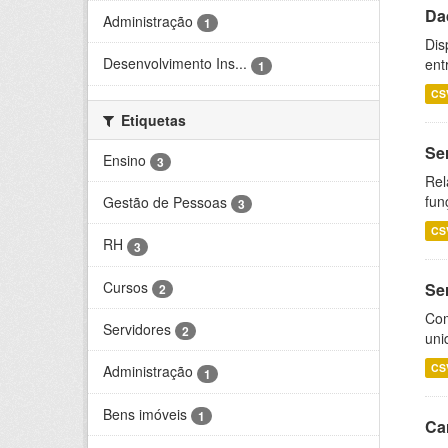
Da
Administração
1
Dis
Desenvolvimento Ins...
ent
1
CS
Etiquetas
Se
Ensino
3
Rel
fun
Gestão de Pessoas
3
CS
RH
3
Cursos
Se
2
Com
Servidores
2
uni
CS
Administração
1
Bens imóveis
1
Ca