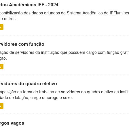
dos Acadêmicos IFF - 2024
ponibilização dos dados oriundos do Sistema Acadêmico do IFFluminen
re outros.
V
rvidores com função
ação de servidores da instituição que possuem cargo com função grati
ção.
V
rvidores do quadro efetivo
posição da força de trabalho de servidores do quadro efetivo da insti
dade de lotação, cargo emprego e sexo.
V
rgos vagos