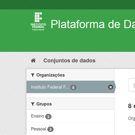
Pular
para
o
conteúdo
Conjuntos de dados
Organizações
Instituto Federal F...
8
Grupos
8 
Ensino
3
Org
Pessoal
3