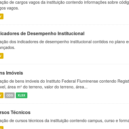
ação de cargos vagos da instituição contendo informações sobre códig
gos vagos.
V
dicadores de Desempenho Institucional
ação dos indicadores de desempenho institucional contidos no plano e
ançados.
V
ns Imóveis
ação de bens imóveis do Instituto Federal Fluminense contendo Regist
vel, área m² do terreno, valor do terreno, área...
V
ODS
XLSX
rsos Técnicos
ação de cursos técnicos da instituição contendo campus, curso e forma
V