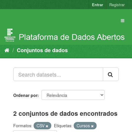
Pular
Entrar
Registrar
para
o
conteúdo
Conjuntos de dados
Ordenar por
2 conjuntos de dados encontrados
Formatos:
CSV
Etiquetas:
Cursos