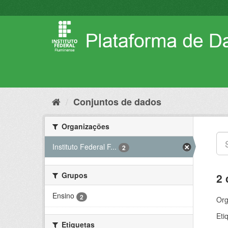
Pular
para
o
conteúdo
Conjuntos de dados
Organizações
Instituto Federal F...
2
Grupos
2 
Ensino
2
Org
Eti
Etiquetas