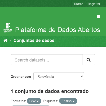
Pular
Entrar
Registrar
para
o
conteúdo
Conjuntos de dados
Ordenar por
1 conjunto de dados encontrado
Formatos:
CSV
Etiquetas:
Ensino