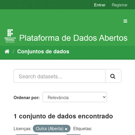
Pular
Entrar
Registrar
para
o
conteúdo
Conjuntos de dados
Ordenar por
1 conjunto de dados encontrado
Licenças:
Outra (Aberta)
Etiquetas: