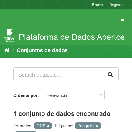
Pular
Entrar
Registrar
para
o
conteúdo
Conjuntos de dados
Ordenar por
1 conjunto de dados encontrado
Formatos:
ODS
Etiquetas:
Pesquisa