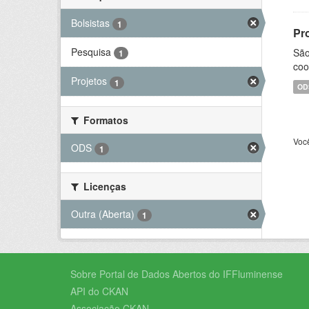
Bolsistas
1
Pr
Pesquisa
São
1
coo
Projetos
1
OD
Formatos
Voc
ODS
1
Licenças
Outra (Aberta)
1
Sobre Portal de Dados Abertos do IFFluminense
API do CKAN
Associação CKAN