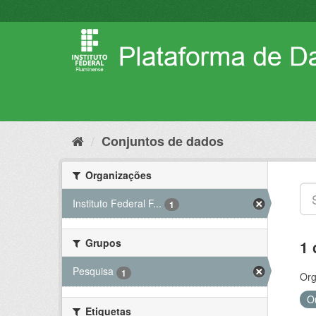
Pular
para
o
conteúdo
Conjuntos de dados
Organizações
Instituto Federal F...
1
Grupos
1 
Pesquisa
1
Org
O
Etiquetas