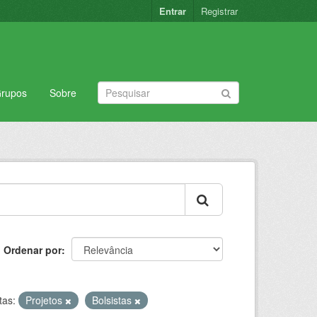
Entrar
Registrar
rupos
Sobre
Ordenar por
tas:
Projetos
Bolsistas