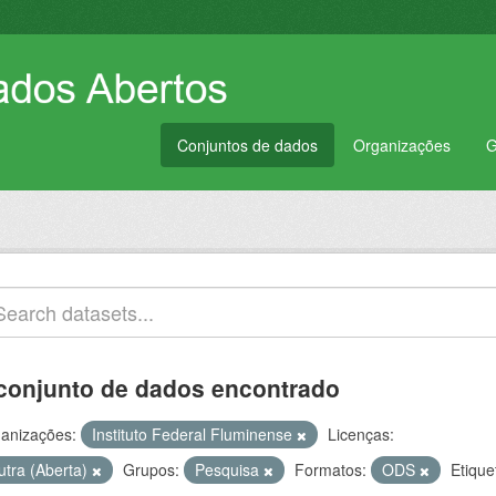
Conjuntos de dados
Organizações
G
conjunto de dados encontrado
anizações:
Instituto Federal Fluminense
Licenças:
utra (Aberta)
Grupos:
Pesquisa
Formatos:
ODS
Etique