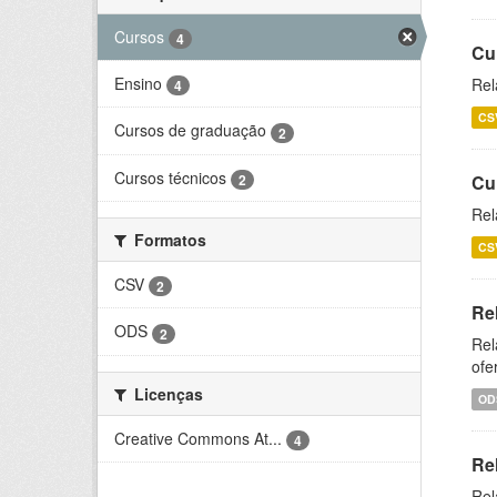
Cursos
4
Cu
Ensino
Rel
4
CS
Cursos de graduação
2
Cursos técnicos
2
Cu
Rel
Formatos
CS
CSV
2
Re
ODS
2
Rel
ofe
Licenças
OD
Creative Commons At...
4
Re
Rel