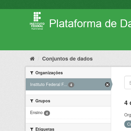
Pular
para
o
conteúdo
Conjuntos de dados
Organizações
Instituto Federal F...
4
Grupos
4 
Ensino
4
Org
C
Etiquetas