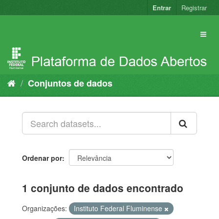
Pular
Entrar
Registrar
para
o
conteúdo
Conjuntos de dados
Ordenar por
1 conjunto de dados encontrado
Organizações:
Instituto Federal Fluminense