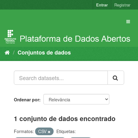
Pular
Entrar
Registrar
para
o
conteúdo
Conjuntos de dados
Ordenar por
1 conjunto de dados encontrado
Formatos:
CSV
Etiquetas: