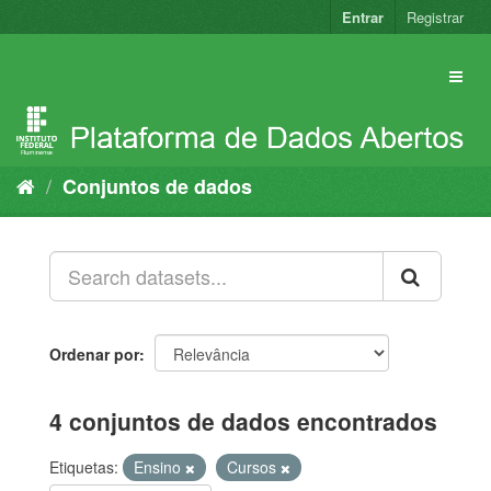
Pular
Entrar
Registrar
para
o
conteúdo
Conjuntos de dados
Ordenar por
4 conjuntos de dados encontrados
Etiquetas:
Ensino
Cursos